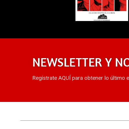
NEWSLETTER Y N
Regístrate AQUÍ para obtener lo último 