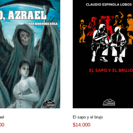
ael
El sapo y el brujo
00
$
14.000