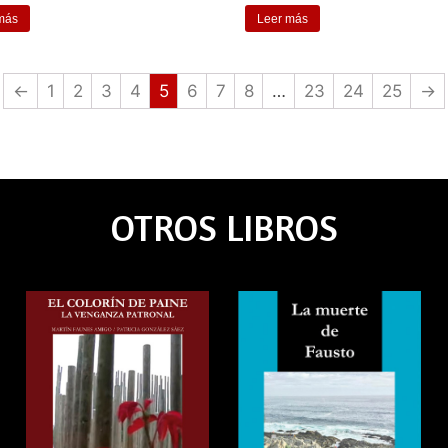
más
Leer más
←
1
2
3
4
5
6
7
8
…
23
24
25
→
OTROS LIBROS