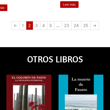
Leer más
más
←
1
2
3
4
5
…
23
24
25
→
OTROS LIBROS