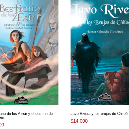
ario de los AEsir y el destino de
Javo Rivera y los brujos de Chiloé
ses
$
14.000
00