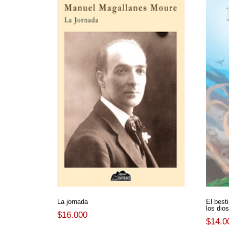
La jornada
El besti
los dio
$
16.000
$
14.0