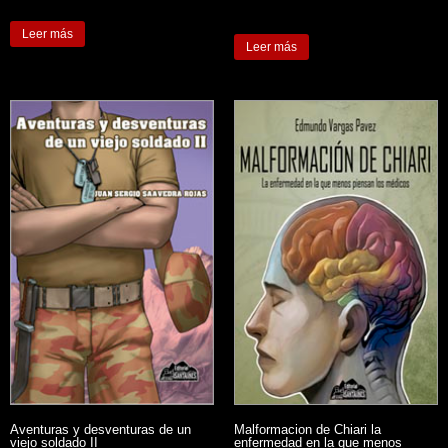
Leer más
Leer más
Aventuras y desventuras de un
Malformacion de Chiari la
viejo soldado II
enfermedad en la que menos