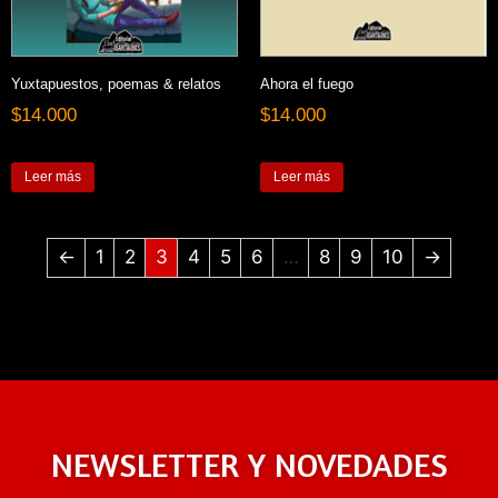
Yuxtapuestos, poemas & relatos
Ahora el fuego
$
14.000
$
14.000
Leer más
Leer más
←
1
2
3
4
5
6
…
8
9
10
→
NEWSLETTER Y NOVEDADES