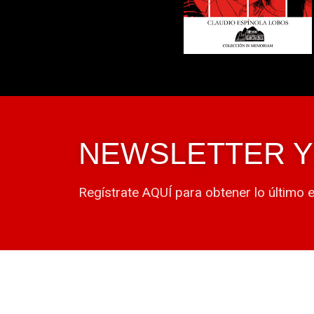
NEWSLETTER 
Regístrate AQUÍ para obtener lo último 