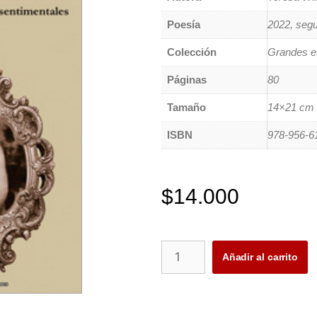
Poesía
2022, segu
Colección
Grandes es
Páginas
80
Tamaño
14×21 cm
ISBN
978-956-6
$
14.000
Añadir al carrito