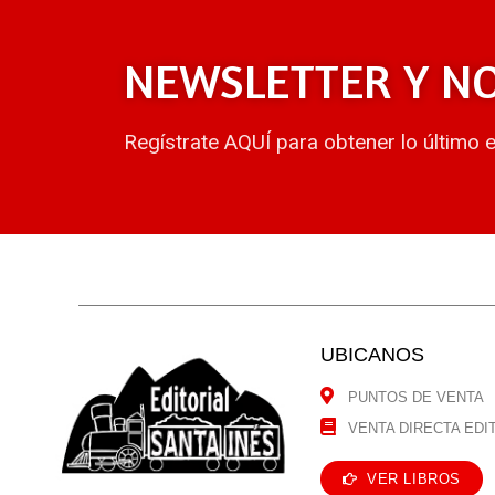
NEWSLETTER Y N
Regístrate AQUÍ para obtener lo último 
UBICANOS
PUNTOS DE VENTA
VENTA DIRECTA EDI
VER LIBROS