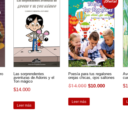
¡Oferta!
ro
Las sorprendentes
Poesía para tus regalones
Av
aventuras de Adonis y el
orejas chicas, ojos saltones
cu
Ton mágico
$
14.000
$
10.000
$
1
$
14.000
Leer más
Leer más